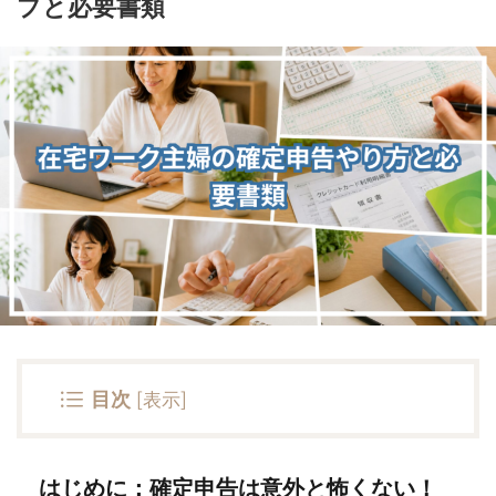
プと必要書類
目次
[
表示
]
はじめに：確定申告は意外と怖くない！