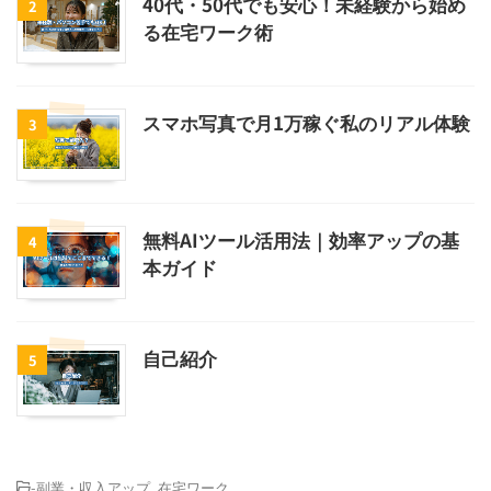
40代・50代でも安心！未経験から始め
2
る在宅ワーク術
スマホ写真で月1万稼ぐ私のリアル体験
3
無料AIツール活用法｜効率アップの基
4
本ガイド
自己紹介
5
-
副業・収入アップ
,
在宅ワーク