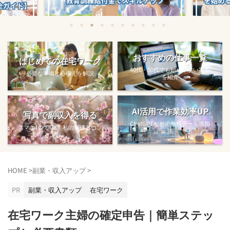
始める方法
教育訓練給付金で賢くスキルアップする
【完全ガ
おすすめの仕事一覧
はじめての在宅ワーク
方法【主婦でも使え...
40代・50代でも始めやすい案件
必要な準備と心構えを解説
を紹介
AI活用で作業効率UP
写真で副収入を得る
ChatGPTなどの無料ツール活用
スマホ1つでOK！私の実績とコツ
法
HOME
>
副業・収入アップ
>
PR
副業・収入アップ
在宅ワーク
在宅ワーク主婦の確定申告｜簡単ステッ