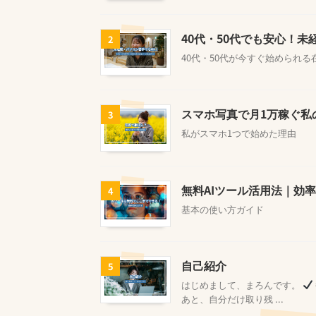
40代・50代でも安心！
2
40代・50代が今すぐ始められ
スマホ写真で月1万稼ぐ私
3
私がスマホ1つで始めた理由
無料AIツール活用法｜効
4
基本の使い方ガイド
自己紹介
5
はじめまして、まろんです。
あと、自分だけ取り残 ...