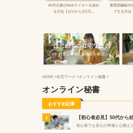
婦がWebライターを始め
教育訓練給付金で賢くスキルアッ
【完全ガイド
【ゼロから月5万...
プする方法【主婦でも使え...
ワークを始め
はじめての在宅ワーク
4
必要な準備と心構えを解説
HOME
>
在宅ワーク
>
オンライン秘書
>
オンライン秘書
おすすめ記事
【初心者必見】50代から
1
初心者でも安心の準備と心構え