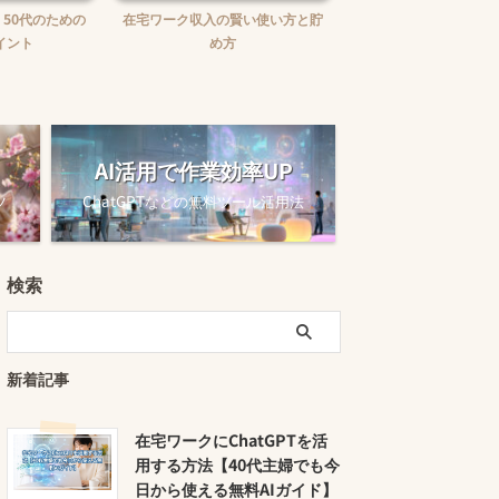
賢い使い方と貯
在宅ワークで報酬未払いに困った
在宅ワークの味方！お
時の対処法
ュニケーションツー
AI活用で作業効率UP
ツ
ChatGPTなどの無料ツール活用法
検索
新着記事
在宅ワークにChatGPTを活
用する方法【40代主婦でも今
日から使える無料AIガイド】