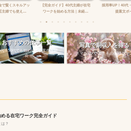
】40代主婦が在宅
採用率UP！40代・50代のための
在宅ワーク収入の
る方法｜未経...
提案文ポイント
め方
おすすめの仕事一覧
写真で副収入を得る
0代・50代でも始めやすい案件を紹
スマホ1つでOK！私の実績とコ
介
始める在宅ワーク完全ガイド
とは？