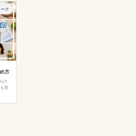
ワーク
始め方
らけ
ンも苦