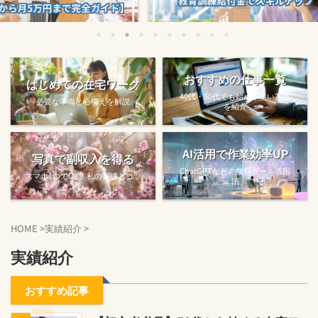
始める方法
教育訓練給付金で賢くスキルアップする
【完全ガ
おすすめの仕事一覧
はじめての在宅ワーク
方法【主婦でも使え...
40代・50代でも始めやすい案件
必要な準備と心構えを解説
を紹介
AI活用で作業効率UP
写真で副収入を得る
ChatGPTなどの無料ツール活用
スマホ1つでOK！私の実績とコツ
法
HOME
>
実績紹介
>
実績紹介
おすすめ記事