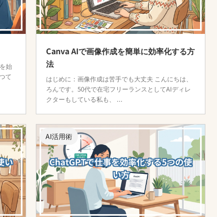
Canva AIで画像作成を簡単に効率化する方
法
Sを始
つて
はじめに：画像作成は苦手でも大丈夫 こんにちは、
ろんです。50代で在宅フリーランスとしてAIディレ
クターもしている私も、 ...
AI活用術