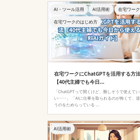
AI・ツール活用
AI活用術
在宅ワーク
在宅ワークのはじめ方
在宅ワークにChatGPTを活用する方
【40代主婦でも今日...
「ChatGPTって聞くけど、難しそうで使えて
い……」 「AIに仕事を取られるのが怖くて、
うのをためらっている ...
AI活用術