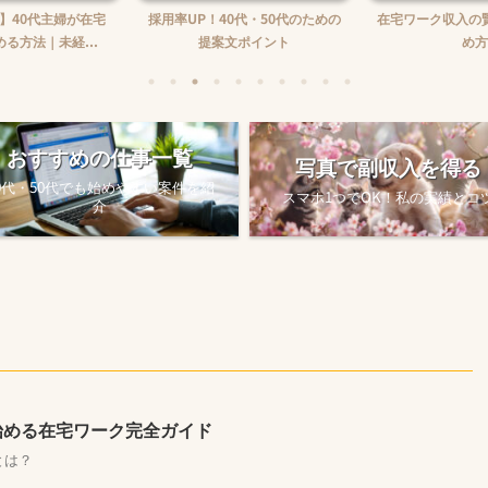
】40代主婦が在宅
採用率UP！40代・50代のための
在宅ワーク収入の
る方法｜未経...
提案文ポイント
め方
おすすめの仕事一覧
写真で副収入を得る
0代・50代でも始めやすい案件を紹
スマホ1つでOK！私の実績とコ
介
始める在宅ワーク完全ガイド
とは？