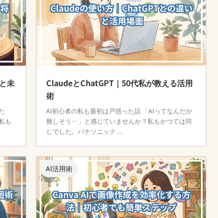
事と未
ClaudeとChatGPT｜50代私が教える活用
術
た
AI初心者の私も最初は戸惑った話 「AIってなんだか
私も
難しそう…」と感じていませんか？私もかつては同
じでした。パナソニック ...
AI活用術