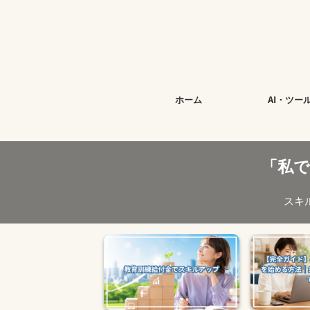
今すぐ始
ホーム
AI・ツー
「私
スキ