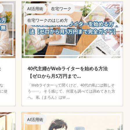
AI活用術
在宅ワーク
在宅ワークのはじめ方
法
40代主婦がWebライターを始める方法
【ゼロから月5万円まで...
いな
「Webライターって聞くけど、40代の私には難しそ
逆に使
う……」 そう感じて、何度も調べては諦めてきた方
へ。 私（まろん）はW ...
AI活用術