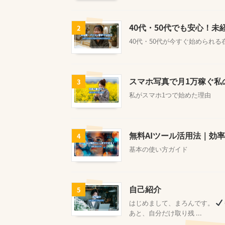
40代・50代でも安心！
2
40代・50代が今すぐ始められ
スマホ写真で月1万稼ぐ私
3
私がスマホ1つで始めた理由
無料AIツール活用法｜効
4
基本の使い方ガイド
自己紹介
5
はじめまして、まろんです。
あと、自分だけ取り残 ...