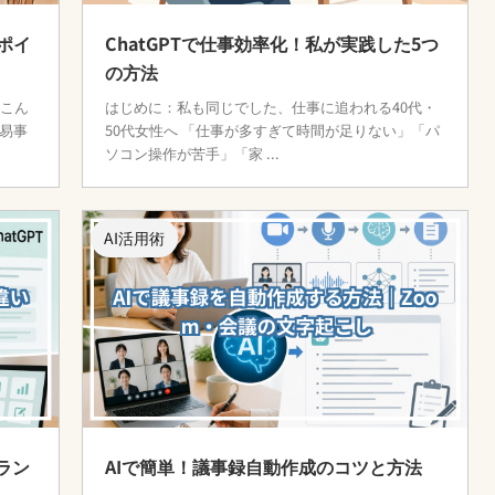
ポイ
ChatGPTで仕事効率化！私が実践した5つ
の方法
 こん
はじめに：私も同じでした、仕事に追われる40代・
易事
50代女性へ 「仕事が多すぎて時間が足りない」「パ
ソコン操作が苦手」「家 ...
AI活用術
ーラン
AIで簡単！議事録自動作成のコツと方法