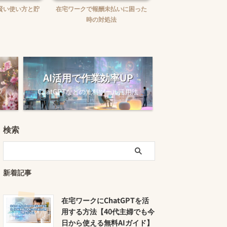
賢い使い方と貯
在宅ワークで報酬未払いに困った
在宅ワークの味方！お
時の対処法
ュニケーションツー
AI活用で作業効率UP
ツ
ChatGPTなどの無料ツール活用法
検索
新着記事
在宅ワークにChatGPTを活
用する方法【40代主婦でも今
日から使える無料AIガイド】