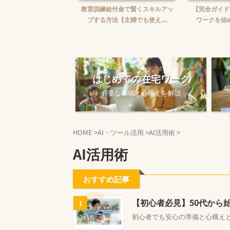
婦がWebライターを始め
教育訓練給付金で賢くスキルアッ
【完全ガイド
【ゼロから月5万...
プする方法【主婦でも使え...
ワークを始め
はじめての在宅ワーク
4
必要な準備と心構えを解説
HOME
>
AI・ツール活用
>
AI活用術
>
AI活用術
おすすめ記事
【初心者必見】50代から
1
初心者でも安心の準備と心構え