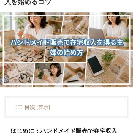
入を始めるコツ
目次
[
表示
]
はじめに：ハンドメイド販売で在宅収入