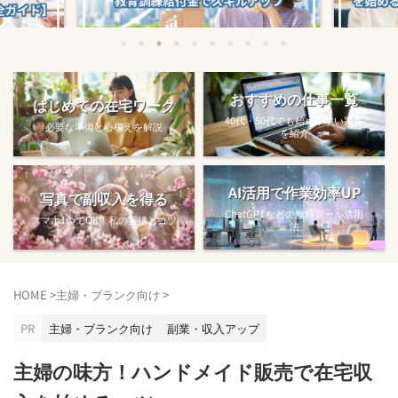
始める方法
教育訓練給付金で賢くスキルアップする
【完全ガ
おすすめの仕事一覧
はじめての在宅ワーク
方法【主婦でも使え...
40代・50代でも始めやすい案件
必要な準備と心構えを解説
を紹介
AI活用で作業効率UP
写真で副収入を得る
ChatGPTなどの無料ツール活用
スマホ1つでOK！私の実績とコツ
法
HOME
>
主婦・ブランク向け
>
PR
主婦・ブランク向け
副業・収入アップ
主婦の味方！ハンドメイド販売で在宅収