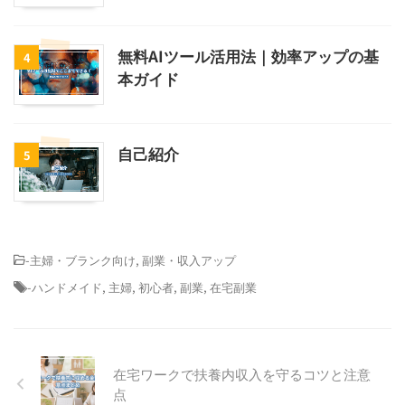
無料AIツール活用法｜効率アップの基
4
本ガイド
自己紹介
5
-
主婦・ブランク向け
,
副業・収入アップ
-
ハンドメイド
,
主婦
,
初心者
,
副業
,
在宅副業
在宅ワークで扶養内収入を守るコツと注意
点