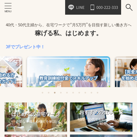
LINE
000-222-333
40代・50代主婦から、在宅ワークで“月5万円”を目指す新しい働き方へ
稼げる私、はじめます。
プレゼント中！
始める方法
教育訓練給付金で賢くスキルアップする
【完全ガ
おすすめの仕事一覧
はじめての在宅ワーク
方法【主婦でも使え...
40代・50代でも始めやすい案件
必要な準備と心構えを解説
を紹介