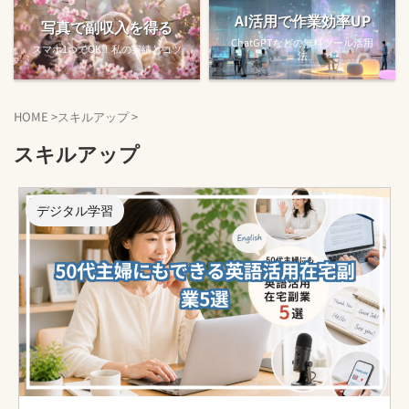
AI活用で作業効率UP
写真で副収入を得る
ChatGPTなどの無料ツール活用
スマホ1つでOK！私の実績とコツ
法
HOME
>
スキルアップ
>
スキルアップ
デジタル学習