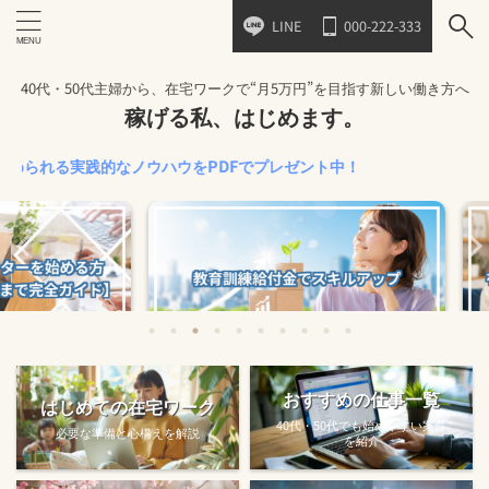
LINE
000-222-333
40代・50代主婦から、在宅ワークで“月5万円”を目指す新しい働き方へ
稼げる私、はじめます。
る実践的なノウハウをPDFでプレゼント中！
始める方法
教育訓練給付金で賢くスキルアップする
【完全ガ
おすすめの仕事一覧
はじめての在宅ワーク
方法【主婦でも使え...
40代・50代でも始めやすい案件
必要な準備と心構えを解説
を紹介