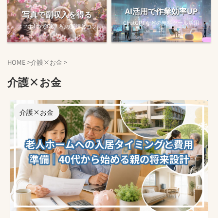
AI活用で作業効率UP
写真で副収入を得る
ChatGPTなどの無料ツール活用
スマホ1つでOK！私の実績とコツ
法
HOME
>
介護×お金
>
介護×お金
介護×お金