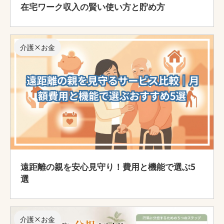
在宅ワーク収入の賢い使い方と貯め方
介護×お金
遠距離の親を安心見守り！費用と機能で選ぶ5
選
介護×お金