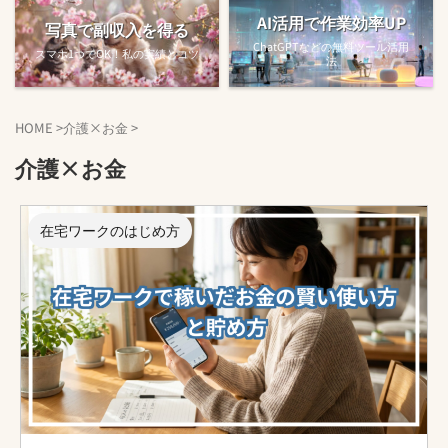
AI活用で作業効率UP
写真で副収入を得る
ChatGPTなどの無料ツール活用
スマホ1つでOK！私の実績とコツ
法
HOME
>
介護×お金
>
介護×お金
在宅ワークのはじめ方