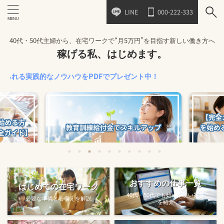
LINE
000-222-333
40代・50代主婦から、在宅ワークで“月5万円”を目指す新しい働き方へ
稼げる私、はじめます。
実践的なノウハウをPDFでプレゼント中！
始める方法
教育訓練給付金で賢くスキルアップする
【完全ガ
おすすめの仕事一覧
はじめての在宅ワーク
方法【主婦でも使え...
40代・50代でも始めやすい案件
必要な準備と心構えを解説
を紹介