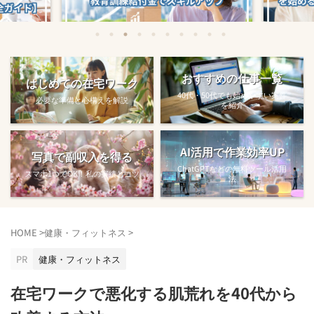
始める方法
教育訓練給付金で賢くスキルアップする
【完全ガ
おすすめの仕事一覧
はじめての在宅ワーク
方法【主婦でも使え...
40代・50代でも始めやすい案件
必要な準備と心構えを解説
を紹介
AI活用で作業効率UP
写真で副収入を得る
ChatGPTなどの無料ツール活用
スマホ1つでOK！私の実績とコツ
法
HOME
>
健康・フィットネス
>
PR
健康・フィットネス
在宅ワークで悪化する肌荒れを40代から