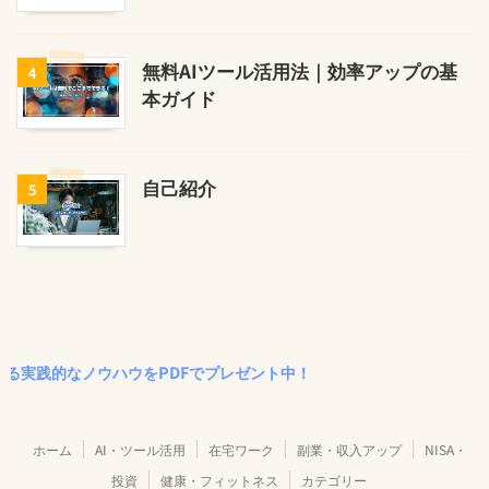
無料AIツール活用法｜効率アップの基
4
本ガイド
自己紹介
5
なノウハウをPDFでプレゼント中！
ホーム
AI・ツール活用
在宅ワーク
副業・収入アップ
NISA・
投資
健康・フィットネス
カテゴリー