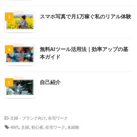
スマホ写真で月1万稼ぐ私のリアル体験
3
無料AIツール活用法｜効率アップの基
4
本ガイド
自己紹介
5
-
主婦・ブランク向け
,
在宅ワーク
-
40代
,
主婦
,
初心者
,
在宅ワーク
,
未経験