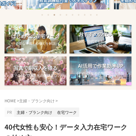
始める方法
教育訓練給付金で賢くスキルアップする
【完全ガ
おすすめの仕事一覧
はじめての在宅ワーク
方法【主婦でも使え...
40代・50代でも始めやすい案件
必要な準備と心構えを解説
を紹介
AI活用で作業効率UP
写真で副収入を得る
ChatGPTなどの無料ツール活用
スマホ1つでOK！私の実績とコツ
法
HOME
>
主婦・ブランク向け
>
PR
主婦・ブランク向け
在宅ワーク
40代女性も安心！データ入力在宅ワーク