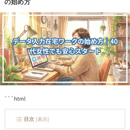
の始め方
```html
目次
[
表示
]