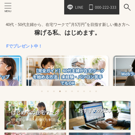
LINE
000-222-333
40代・50代主婦から、在宅ワークで“月5万円”を目指す新しい働き方へ
稼げる私、はじめます。
プレゼント中！
アップする
【完全ガイド】40代主婦が在宅ワークを
採用率U
おすすめの仕事一覧
はじめての在宅ワーク
.
始める方法｜未経...
40代・50代でも始めやすい案件
必要な準備と心構えを解説
を紹介