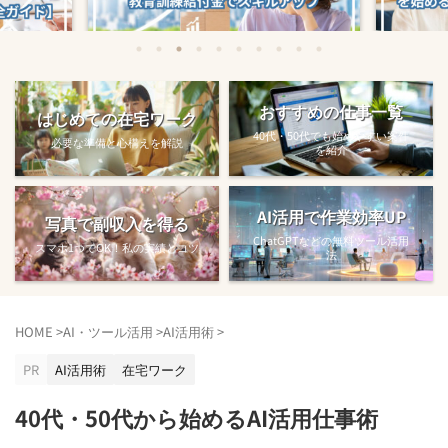
始める方法
教育訓練給付金で賢くスキルアップする
【完全ガ
おすすめの仕事一覧
はじめての在宅ワーク
方法【主婦でも使え...
40代・50代でも始めやすい案件
必要な準備と心構えを解説
を紹介
AI活用で作業効率UP
写真で副収入を得る
ChatGPTなどの無料ツール活用
スマホ1つでOK！私の実績とコツ
法
HOME
>
AI・ツール活用
>
AI活用術
>
PR
AI活用術
在宅ワーク
40代・50代から始めるAI活用仕事術