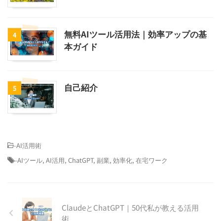
無料AIツール活用法｜効率アップの基
4
本ガイド
自己紹介
5
-
AI活用術
-
AIツール
,
AI活用
,
ChatGPT
,
副業
,
効率化
,
在宅ワーク
ClaudeとChatGPT｜50代私が教える活用
術