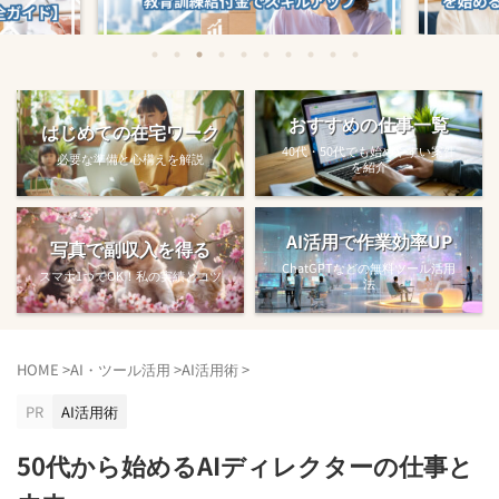
始める方法
教育訓練給付金で賢くスキルアップする
【完全ガ
おすすめの仕事一覧
はじめての在宅ワーク
方法【主婦でも使え...
40代・50代でも始めやすい案件
必要な準備と心構えを解説
を紹介
AI活用で作業効率UP
写真で副収入を得る
ChatGPTなどの無料ツール活用
スマホ1つでOK！私の実績とコツ
法
HOME
>
AI・ツール活用
>
AI活用術
>
PR
AI活用術
50代から始めるAIディレクターの仕事と