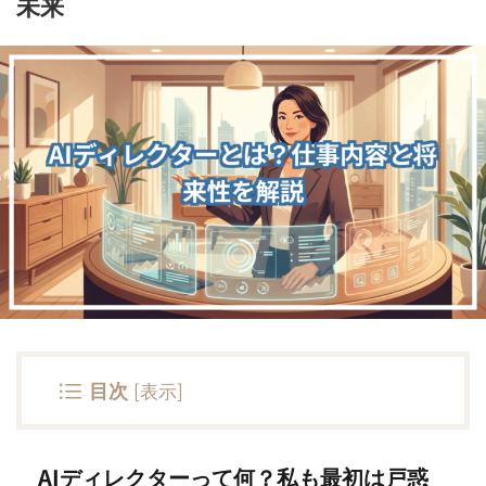
未来
目次
[
表示
]
AIディレクターって何？私も最初は戸惑