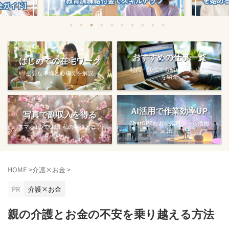
始める方法
教育訓練給付金で賢くスキルアップする
【完全ガ
おすすめの仕事一覧
はじめての在宅ワーク
方法【主婦でも使え...
40代・50代でも始めやすい案件
必要な準備と心構えを解説
を紹介
AI活用で作業効率UP
写真で副収入を得る
ChatGPTなどの無料ツール活用
スマホ1つでOK！私の実績とコツ
法
HOME
>
介護×お金
>
PR
介護×お金
親の介護とお金の不安を乗り越える方法