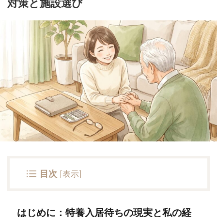
対策と施設選び
目次
[
表示
]
はじめに：特養入居待ちの現実と私の経