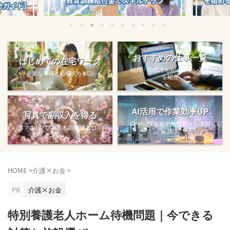
始める方法
教育訓練給付金で賢くスキルアップする
【完全ガ
おすすめの仕事一覧
はじめての在宅ワーク
方法【主婦でも使え...
40代・50代でも始めやすい案件
必要な準備と心構えを解説
を紹介
AI活用で作業効率UP
写真で副収入を得る
ChatGPTなどの無料ツール活用
スマホ1つでOK！私の実績とコツ
法
HOME
>
介護×お金
>
PR
介護×お金
特別養護老人ホーム待機問題｜今できる