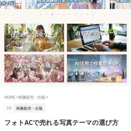
始める方法
教育訓練給付金で賢くスキルアップする
【完全ガ
おすすめの仕事一覧
はじめての在宅ワーク
方法【主婦でも使え...
40代・50代でも始めやすい案件
必要な準備と心構えを解説
を紹介
AI活用で作業効率UP
写真で副収入を得る
ChatGPTなどの無料ツール活用
スマホ1つでOK！私の実績とコツ
法
HOME
>
画像販売・出版
>
PR
画像販売・出版
フォトACで売れる写真テーマの選び方