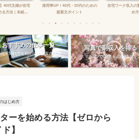
】40代主婦が在宅
採用率UP！40代・50代のための
在宅ワーク収入の
る方法｜未経...
提案文ポイント
め方
おすすめの仕事一覧
写真で副収入を得る
0代・50代でも始めやすい案件を紹
スマホ1つでOK！私の実績とコ
介
のはじめ方
ライターを始める方法【ゼロから
イド】