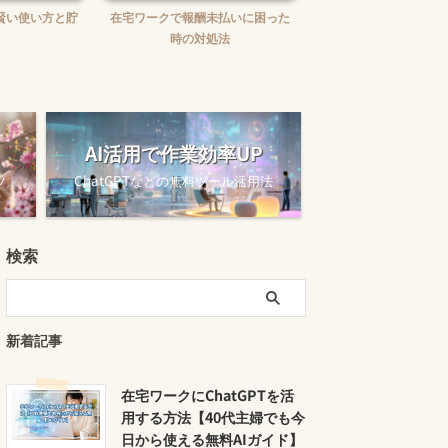
賢い使い方と貯
在宅ワークで報酬未払いに困った
在宅ワークの味方！お
時の対処法
ュニケーションツー
AI活用で作業効率UP
ツ
ChatGPTなどの無料ツール活用法
検索
新着記事
在宅ワークにChatGPTを活
用する方法【40代主婦でも今
日から使える無料AIガイド】