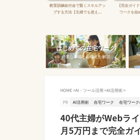
婦がWebライターを始め
教育訓練給付金で賢くスキルアッ
【完全ガイド
【ゼロから月5万...
プする方法【主婦でも使え...
ワークを始め
はじめての在宅ワーク
4
必要な準備と心構えを解説
HOME
>
AI・ツール活用
>
AI活用術
>
PR
AI活用術
在宅ワーク
在宅ワーク
40代主婦がWeb
月5万円まで完全ガ