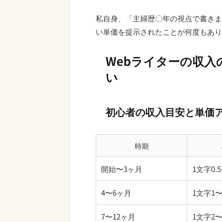
私自身、「主婦歴〇年の視点で書きま
い単価を提示されたことが何度もあり
Webライターの収
い
初心者の収入目安と単価
時期
開始〜3ヶ月
1文字0.
4〜6ヶ月
1文字1〜
7〜12ヶ月
1文字2〜