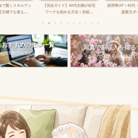
】40代主婦が在宅
採用率UP！40代・50代のための
在宅ワーク収入の
る方法｜未経...
提案文ポイント
め方
おすすめの仕事一覧
写真で副収入を得る
0代・50代でも始めやすい案件を紹
スマホ1つでOK！私の実績とコ
介