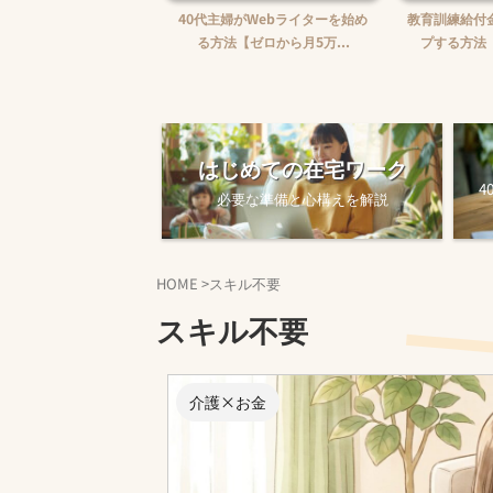
婦がWebライターを始め
教育訓練給付金で賢くスキルアッ
【完全ガイド
【ゼロから月5万...
プする方法【主婦でも使え...
ワークを始め
はじめての在宅ワーク
4
必要な準備と心構えを解説
HOME
>
スキル不要
スキル不要
介護×お金