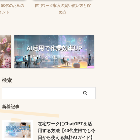
賢い使い方と貯
在宅ワークで報酬未払いに困った
在宅ワークの味方！お
時の対処法
ュニケーションツー
AI活用で作業効率UP
ツ
ChatGPTなどの無料ツール活用法
検索
新着記事
在宅ワークにChatGPTを活
用する方法【40代主婦でも今
日から使える無料AIガイド】