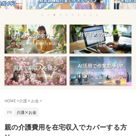
始める方法
教育訓練給付金で賢くスキルアップする
【完全ガ
おすすめの仕事一覧
はじめての在宅ワーク
方法【主婦でも使え...
40代・50代でも始めやすい案件
必要な準備と心構えを解説
を紹介
AI活用で作業効率UP
写真で副収入を得る
ChatGPTなどの無料ツール活用
スマホ1つでOK！私の実績とコツ
法
HOME
>
介護×お金
>
PR
介護×お金
親の介護費用を在宅収入でカバーする方