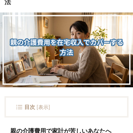
法
目次
[
表示
]
親の介護費用で家計が苦しいあなたへ