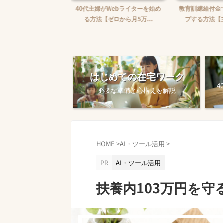
婦がWebライターを始め
教育訓練給付金で賢くスキルアッ
【完全ガイド
【ゼロから月5万...
プする方法【主婦でも使え...
ワークを始め
はじめての在宅ワーク
4
必要な準備と心構えを解説
HOME
>
AI・ツール活用
>
PR
AI・ツール活用
扶養内103万円を