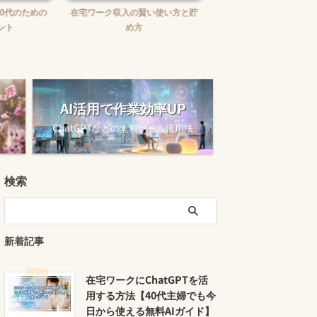
賢い使い方と貯
在宅ワークで報酬未払いに困った
在宅ワークの味方！お
時の対処法
ュニケーションツー
AI活用で作業効率UP
ツ
ChatGPTなどの無料ツール活用法
検索
新着記事
在宅ワークにChatGPTを活
用する方法【40代主婦でも今
日から使える無料AIガイド】