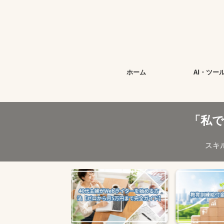
今す
ホーム
AI・ツー
「私
スキ