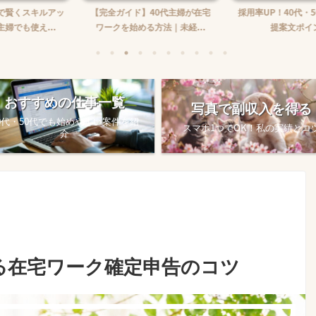
】40代主婦が在宅
採用率UP！40代・50代のための
在宅ワーク収入の
る方法｜未経...
提案文ポイント
め方
おすすめの仕事一覧
写真で副収入を得る
0代・50代でも始めやすい案件を紹
スマホ1つでOK！私の実績とコ
介
守る在宅ワーク確定申告のコツ