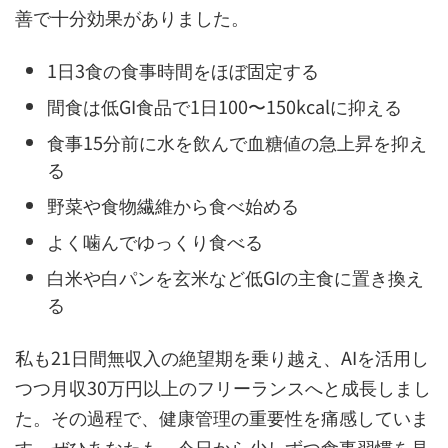
善で十分効果がありました。
1日3食の食事時間をほぼ固定する
間食は低GI食品で1日100〜150kcalに抑える
食事15分前に水を飲んで血糖値の急上昇を抑え
る
野菜や食物繊維から食べ始める
よく噛んでゆっくり食べる
白米や白パンを玄米など低GIの主食に置き換え
る
私も21日間無収入の絶望期を乗り越え、AIを活用し
つつ月収30万円以上のフリーランスへと成長しまし
た。その過程で、健康管理の重要性を痛感していま
す。ぜひあなたも、今日から少しずつ食事習慣を見