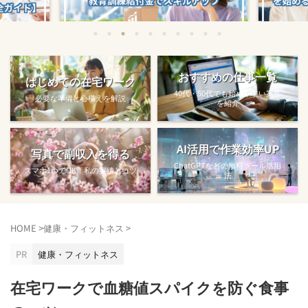
始める方法
教育訓練給付金で賢くスキルアップする
【完全ガ
おすすめの仕事一覧
はじめての在宅ワーク
方法【主婦でも使え...
40代・50代でも始めやすい案件
必要な準備と心構えを解説
を紹介
AI活用で作業効率UP
写真で副収入を得る
ChatGPTなどの無料ツール活用
スマホ1つでOK！私の実績とコツ
法
HOME
>
健康・フィットネス
>
PR
健康・フィットネス
在宅ワークで血糖値スパイクを防ぐ食事