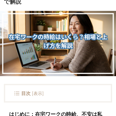
で解説
目次
[
表示
]
はじめに：在宅ワークの時給、不安は私