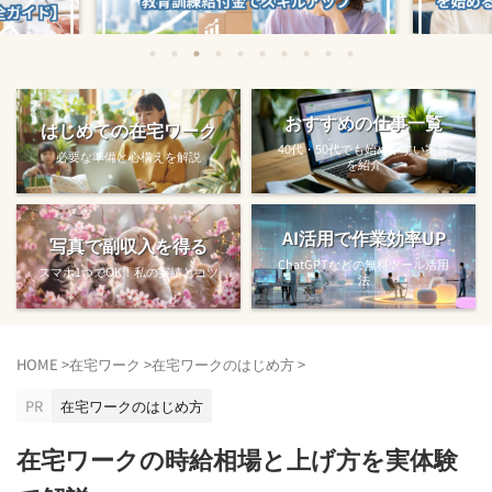
始める方法
教育訓練給付金で賢くスキルアップする
【完全ガ
おすすめの仕事一覧
はじめての在宅ワーク
方法【主婦でも使え...
40代・50代でも始めやすい案件
必要な準備と心構えを解説
を紹介
AI活用で作業効率UP
写真で副収入を得る
ChatGPTなどの無料ツール活用
スマホ1つでOK！私の実績とコツ
法
HOME
>
在宅ワーク
>
在宅ワークのはじめ方
>
PR
在宅ワークのはじめ方
在宅ワークの時給相場と上げ方を実体験