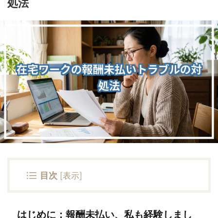
処法
目次
[
表示
]
はじめに：報酬未払い、私も経験しまし