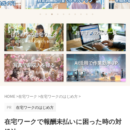
始める方法
教育訓練給付金で賢くスキルアップする
【完全ガ
おすすめの仕事一覧
はじめての在宅ワーク
方法【主婦でも使え...
40代・50代でも始めやすい案件
必要な準備と心構えを解説
を紹介
AI活用で作業効率UP
写真で副収入を得る
ChatGPTなどの無料ツール活用
スマホ1つでOK！私の実績とコツ
法
HOME
>
在宅ワーク
>
在宅ワークのはじめ方
>
PR
在宅ワークのはじめ方
在宅ワークで報酬未払いに困った時の対