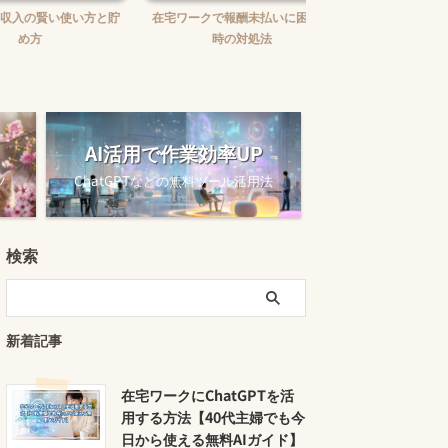
賢い使い方と貯
在宅ワークで報酬未払いに困った
在宅ワークの味方！お
時の対処法
ュニケーションツー
AI活用で作業効率UP
ツ
ChatGPTなどの無料ツール活用法
検索
新着記事
在宅ワークにChatGPTを活
用する方法【40代主婦でも今
日から使える無料AIガイド】