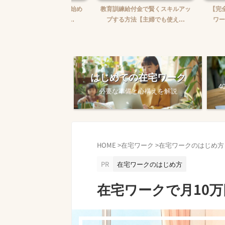
婦がWebライターを始め
教育訓練給付金で賢くスキルアッ
【完全ガイド
【ゼロから月5万...
プする方法【主婦でも使え...
ワークを始め
はじめての在宅ワーク
4
必要な準備と心構えを解説
HOME
>
在宅ワーク
>
在宅ワークのはじめ方
PR
在宅ワークのはじめ方
在宅ワークで月10