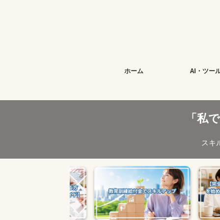
今
ホーム
AI・ツー
「私
スキ