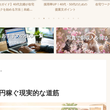
】40代主婦が在宅
採用率UP！40代・50代のための
在宅ワーク収入の
る方法｜未経...
提案文ポイント
め方
おすすめの仕事一覧
写真で副収入を得る
0代・50代でも始めやすい案件を紹
スマホ1つでOK！私の実績とコ
介
>
万円稼ぐ現実的な道筋