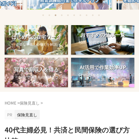
始める方法
教育訓練給付金で賢くスキルアップする
【完全ガ
おすすめの仕事一覧
はじめての在宅ワーク
方法【主婦でも使え...
40代・50代でも始めやすい案件
必要な準備と心構えを解説
を紹介
AI活用で作業効率UP
写真で副収入を得る
ChatGPTなどの無料ツール活用
スマホ1つでOK！私の実績とコツ
法
HOME
>
保険見直し
>
PR
保険見直し
40代主婦必見！共済と民間保険の選び方