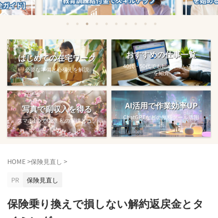
始める方法
教育訓練給付金で賢くスキルアップする
【完全ガ
おすすめの仕事一覧
はじめての在宅ワーク
方法【主婦でも使え...
40代・50代でも始めやすい案件
必要な準備と心構えを解説
を紹介
AI活用で作業効率UP
写真で副収入を得る
ChatGPTなどの無料ツール活用
スマホ1つでOK！私の実績とコツ
法
HOME
>
保険見直し
>
PR
保険見直し
保険乗り換えで損しない解約返戻金とタ