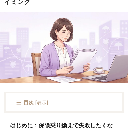
イミング
目次
[
表示
]
はじめに：保険乗り換えで失敗したくな