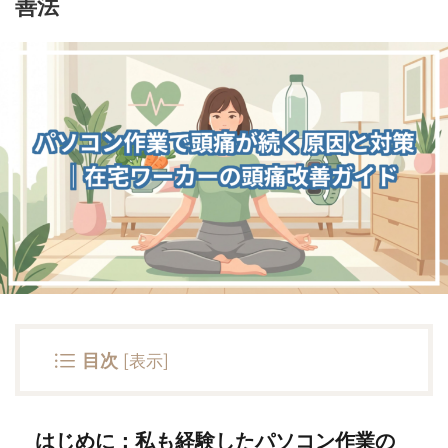
善法
目次
[
表示
]
はじめに：私も経験したパソコン作業の