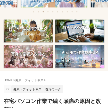
始める方法
教育訓練給付金で賢くスキルアップする
【完全ガ
おすすめの仕事一覧
はじめての在宅ワーク
方法【主婦でも使え...
40代・50代でも始めやすい案件
必要な準備と心構えを解説
を紹介
AI活用で作業効率UP
写真で副収入を得る
ChatGPTなどの無料ツール活用
スマホ1つでOK！私の実績とコツ
法
HOME
>
健康・フィットネス
>
PR
健康・フィットネス
在宅ワーク
在宅パソコン作業で続く頭痛の原因と改