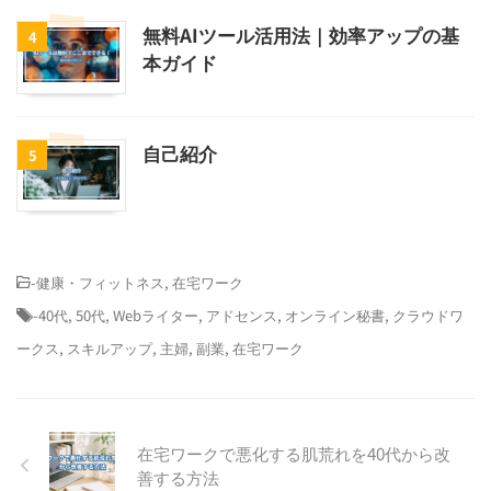
無料AIツール活用法｜効率アップの基
4
本ガイド
自己紹介
5
-
健康・フィットネス
,
在宅ワーク
-
40代
,
50代
,
Webライター
,
アドセンス
,
オンライン秘書
,
クラウドワ
ークス
,
スキルアップ
,
主婦
,
副業
,
在宅ワーク
在宅ワークで悪化する肌荒れを40代から改
善する方法