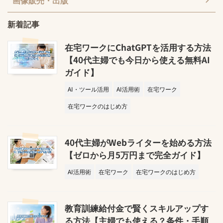
画像販売・出版
新着記事
在宅ワークにChatGPTを活用する方法
【40代主婦でも今日から使える無料AI
ガイド】
AI・ツール活用
AI活用術
在宅ワーク
在宅ワークのはじめ方
40代主婦がWebライターを始める方法
【ゼロから月5万円まで完全ガイド】
AI活用術
在宅ワーク
在宅ワークのはじめ方
教育訓練給付金で賢くスキルアップす
る方法【主婦でも使える？条件・手順