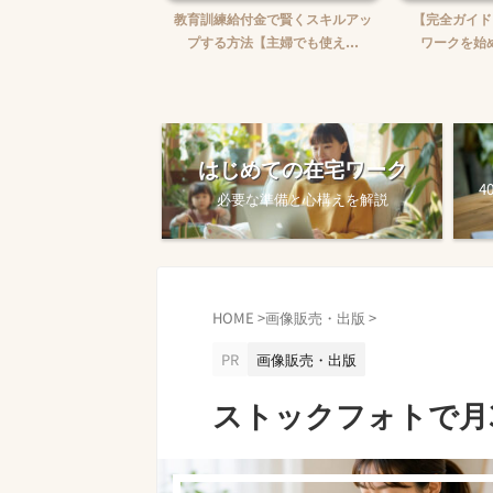
婦がWebライターを始め
教育訓練給付金で賢くスキルアッ
【完全ガイド
【ゼロから月5万...
プする方法【主婦でも使え...
ワークを始め
はじめての在宅ワーク
4
必要な準備と心構えを解説
HOME
>
画像販売・出版
>
PR
画像販売・出版
ストックフォトで月