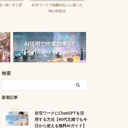
賢い使い方と貯
在宅ワークで報酬未払いに困った
在宅ワークの味方！お
時の対処法
ュニケーションツー
AI活用で作業効率UP
ツ
ChatGPTなどの無料ツール活用法
検索
新着記事
在宅ワークにChatGPTを活
用する方法【40代主婦でも今
日から使える無料AIガイド】