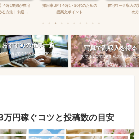
】40代主婦が在宅
採用率UP！40代・50代のための
在宅ワーク収入の
る方法｜未経...
提案文ポイント
め方
おすすめの仕事一覧
写真で副収入を得る
0代・50代でも始めやすい案件を紹
スマホ1つでOK！私の実績とコ
介
3万円稼ぐコツと投稿数の目安