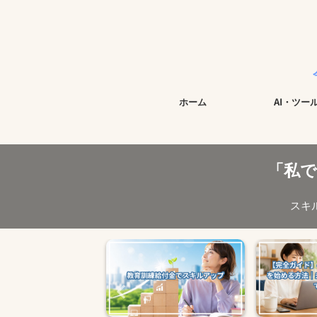
今すぐ始めら
ホーム
AI・ツー
「私
スキ