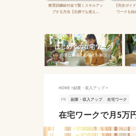
婦がWebライターを始め
教育訓練給付金で賢くスキルアッ
【完全ガイド
【ゼロから月5万...
プする方法【主婦でも使え...
ワークを始め
はじめての在宅ワーク
4
必要な準備と心構えを解説
HOME
>
副業・収入アップ
>
PR
副業・収入アップ
在宅ワーク
在宅ワークで月5万