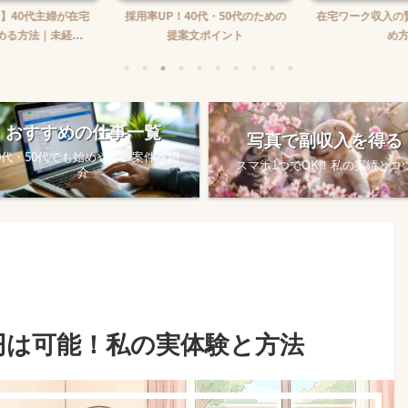
】40代主婦が在宅
採用率UP！40代・50代のための
在宅ワーク収入の
る方法｜未経...
提案文ポイント
め方
おすすめの仕事一覧
写真で副収入を得る
0代・50代でも始めやすい案件を紹
スマホ1つでOK！私の実績とコ
介
円は可能！私の実体験と方法