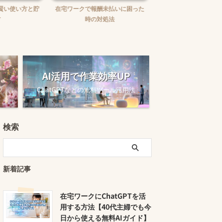
賢い使い方と貯
在宅ワークで報酬未払いに困った
在宅ワークの味方！お
時の対処法
ュニケーションツー
AI活用で作業効率UP
ツ
ChatGPTなどの無料ツール活用法
検索
新着記事
在宅ワークにChatGPTを活
用する方法【40代主婦でも今
日から使える無料AIガイド】