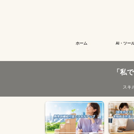
今
ホーム
AI・ツー
「私
スキ