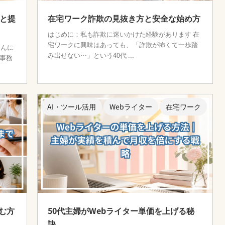
ツと提
在宅ワーク詐欺の見抜き方と安全な始め方
はじめに：私も詐欺に迷いかけた経験があります 在
宅ワークに興味はあっても、「詐欺が怖くて一歩踏
こんに
み出せない…」という40代 ...
事務
AI・ツール活用
Webライター
在宅ワーク
む方
50代主婦がWebライター単価を上げる秘
訣