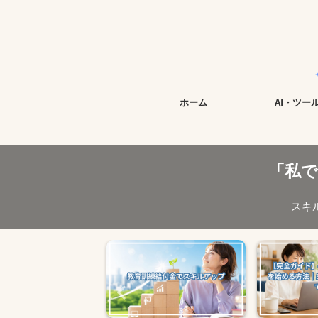
今すぐ始められ
ホーム
AI・ツー
「私
スキ