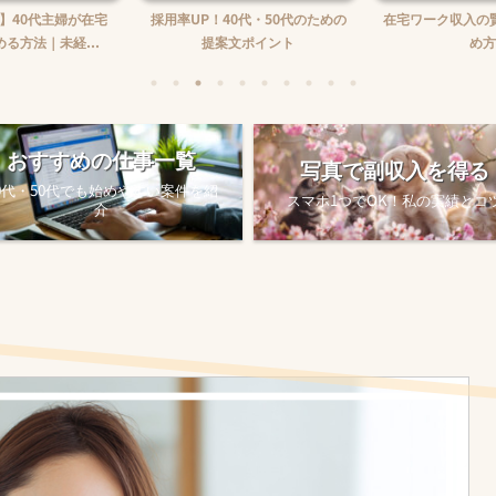
】40代主婦が在宅
採用率UP！40代・50代のための
在宅ワーク収入の
る方法｜未経...
提案文ポイント
め方
おすすめの仕事一覧
写真で副収入を得る
0代・50代でも始めやすい案件を紹
スマホ1つでOK！私の実績とコ
介