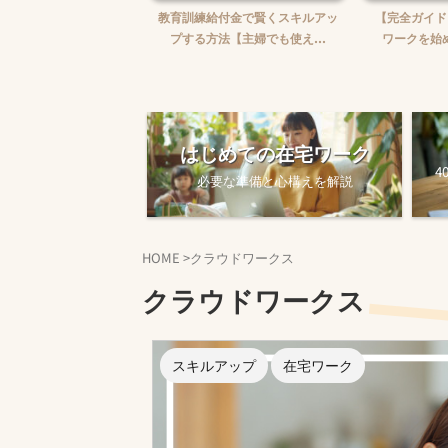
婦がWebライターを始め
教育訓練給付金で賢くスキルアッ
【完全ガイド
【ゼロから月5万...
プする方法【主婦でも使え...
ワークを始め
はじめての在宅ワーク
4
必要な準備と心構えを解説
HOME
>
クラウドワークス
クラウドワークス
スキルアップ
在宅ワーク