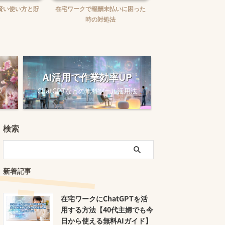
賢い使い方と貯
在宅ワークで報酬未払いに困った
在宅ワークの味方！お
時の対処法
ュニケーションツー
AI活用で作業効率UP
ツ
ChatGPTなどの無料ツール活用法
検索
新着記事
在宅ワークにChatGPTを活
用する方法【40代主婦でも今
日から使える無料AIガイド】