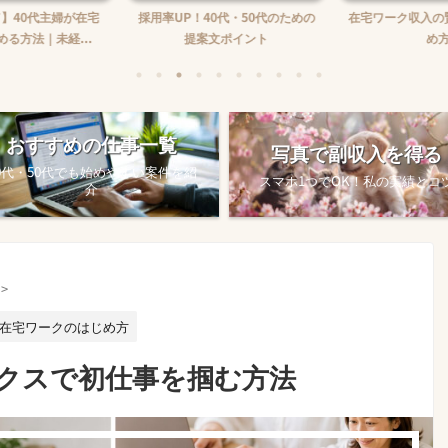
】40代主婦が在宅
採用率UP！40代・50代のための
在宅ワーク収入の
る方法｜未経...
提案文ポイント
め方
おすすめの仕事一覧
写真で副収入を得る
0代・50代でも始めやすい案件を紹
スマホ1つでOK！私の実績とコ
介
>
在宅ワークのはじめ方
クスで初仕事を掴む方法