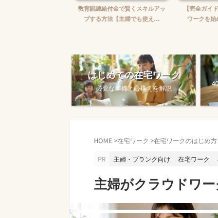
婦がWebライターを始め
教育訓練給付金で賢くスキルアッ
【完全ガイド
【ゼロから月5万...
プする方法【主婦でも使え...
ワークを始め
はじめての在宅ワーク
4
必要な準備と心構えを解説
HOME
>
在宅ワーク
>
在宅ワークのはじめ方
PR
主婦・ブランク向け
在宅ワーク
主婦がクラウドワー