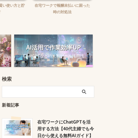
賢い使い方と貯
在宅ワークで報酬未払いに困った
在宅ワークの味方！お
時の対処法
ュニケーションツー
AI活用で作業効率UP
ツ
ChatGPTなどの無料ツール活用法
検索
新着記事
在宅ワークにChatGPTを活
用する方法【40代主婦でも今
日から使える無料AIガイド】