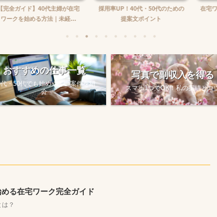
】40代主婦が在宅
採用率UP！40代・50代のための
在宅ワーク収入の
る方法｜未経...
提案文ポイント
め方
おすすめの仕事一覧
写真で副収入を得る
0代・50代でも始めやすい案件を紹
スマホ1つでOK！私の実績とコ
介
始める在宅ワーク完全ガイド
とは？