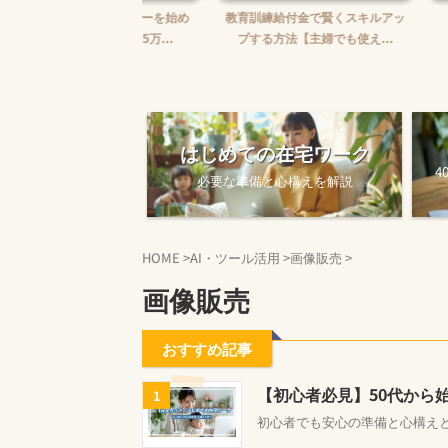
婦がWebライターを始め
教育訓練給付金で賢くスキルアッ
【完全ガイド
【ゼロから月5万...
プする方法【主婦でも使え...
ワークを始め
はじめての在宅ワーク
4
必要な準備と心構えを解説
HOME
>
AI・ツール活用
>
画像販売
>
画像販売
おすすめ記事
【初心者必見】50代から
1
初心者でも安心の準備と心構え