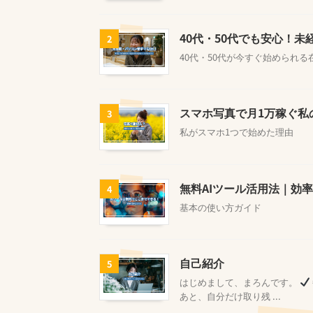
40代・50代でも安心！
2
40代・50代が今すぐ始められ
スマホ写真で月1万稼ぐ私
3
私がスマホ1つで始めた理由
無料AIツール活用法｜効
4
基本の使い方ガイド
自己紹介
5
はじめまして、まろんです。
あと、自分だけ取り残 ...