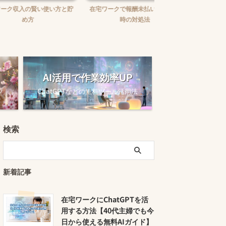
賢い使い方と貯
在宅ワークで報酬未払いに困った
在宅ワークの味方！お
時の対処法
ュニケーションツー
AI活用で作業効率UP
ツ
ChatGPTなどの無料ツール活用法
検索
新着記事
在宅ワークにChatGPTを活
用する方法【40代主婦でも今
日から使える無料AIガイド】