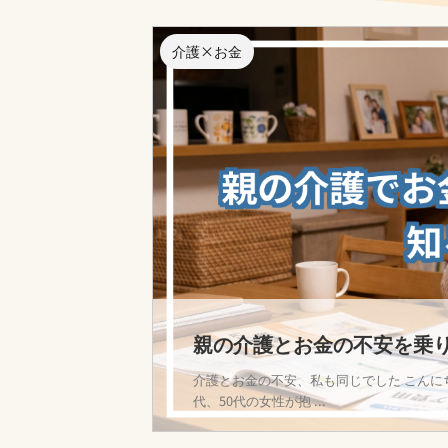
介護×お金
親の介護とお金の不安を乗
介護とお金の不安、私も同じでした こんに
代、50代の女性が抱 ...