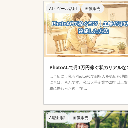
AI・ツール活用
画像販売
PhotoACで月1万円稼ぐ私のリアルな
はじめに：私もPhotoACで副収入を始めた理由
にちは、ろんです。私は大手企業で20年以上貿
務に携わった後、在 ...
AI活用術
画像販売