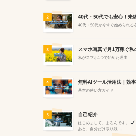
40代・50代でも安心！
2
40代・50代が今すぐ始められ
スマホ写真で月1万稼ぐ私
3
私がスマホ1つで始めた理由
無料AIツール活用法｜効
4
基本の使い方ガイド
自己紹介
5
はじめまして、まろんです。
あと、自分だけ取り残 ...