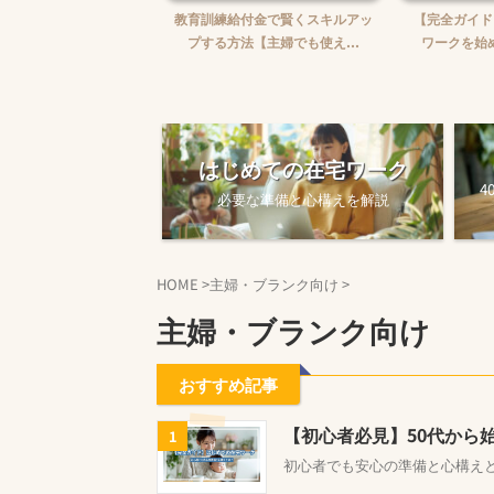
婦がWebライターを始め
教育訓練給付金で賢くスキルアッ
【完全ガイド
【ゼロから月5万...
プする方法【主婦でも使え...
ワークを始め
はじめての在宅ワーク
4
必要な準備と心構えを解説
HOME
>
主婦・ブランク向け
>
主婦・ブランク向け
おすすめ記事
【初心者必見】50代から
1
初心者でも安心の準備と心構え