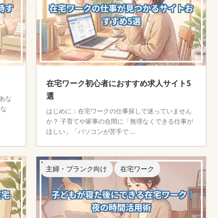
在宅ワーク初心者におすすめ求人サイト5
選
あな
かな
はじめに：在宅ワークの仕事探しで迷っていません
か？ 子育てや家事の合間に「無理なくできる仕事が
ほしい」「パソコンが苦手で ...
主婦・ブランク向け
在宅ワーク