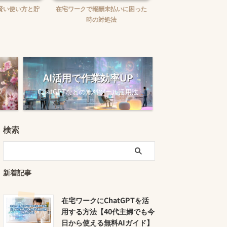
賢い使い方と貯
在宅ワークで報酬未払いに困った
在宅ワークの味方！お
時の対処法
ュニケーションツー
AI活用で作業効率UP
ツ
ChatGPTなどの無料ツール活用法
検索
新着記事
在宅ワークにChatGPTを活
用する方法【40代主婦でも今
日から使える無料AIガイド】