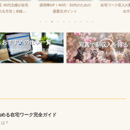
】40代主婦が在宅
採用率UP！40代・50代のための
在宅ワーク収入の
る方法｜未経...
提案文ポイント
め方
おすすめの仕事一覧
写真で副収入を得る
0代・50代でも始めやすい案件を紹
スマホ1つでOK！私の実績とコ
介
始める在宅ワーク完全ガイド
とは？