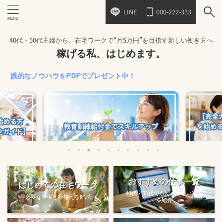
LINE
000-222-333
40代・50代主婦から、在宅ワークで“月5万円”を目指す新しい働き方へ
稼げる私、はじめます。
なノウハウをPDFでプレゼント中！
始める方法
教育訓練給付金で賢くスキルアップする
【完全ガ
おすすめの仕事一覧
はじめての在宅ワーク
方法【主婦でも使え...
40代・50代でも始めやすい案件
必要な準備と心構えを解説
を紹介