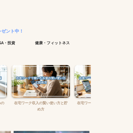
ISA・投資
健康・フィットネス
賢い使い方と貯
在宅ワークで報酬未払いに困った
在宅ワークの味方！お
時の対処法
ュニケーションツー