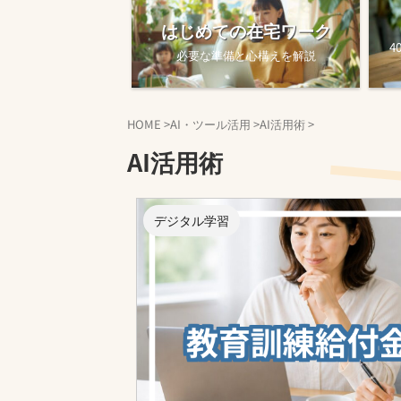
はじめての在宅ワーク
4
必要な準備と心構えを解説
HOME
>
AI・ツール活用
>
AI活用術
>
AI活用術
デジタル学習