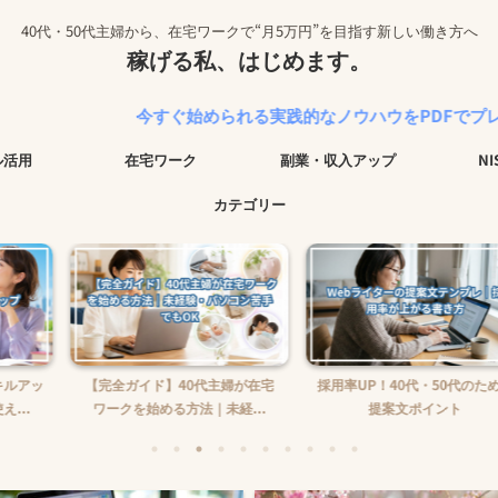
40代・50代主婦から、在宅ワークで“月5万円”を目指す新しい働き方へ
稼げる私、はじめます。
今すぐ始められる実践的なノウハウをPDFでプレゼント中！
ル活用
在宅ワーク
副業・収入アップ
N
カテゴリー
】40代主婦が在宅
採用率UP！40代・50代のための
在宅ワーク収入の
る方法｜未経...
提案文ポイント
め方