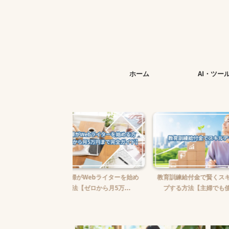
ホーム
AI・ツー
婦がWebライターを始め
教育訓練給付金で賢くスキルアッ
【完全ガイド
【ゼロから月5万...
プする方法【主婦でも使え...
ワークを始め