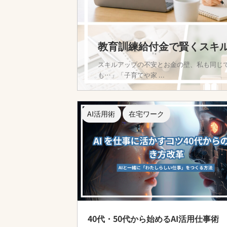
教育訓練給付金で賢くスキ
スキルアップの不安とお金の壁、私も同じで
も…」「子育てや家 ...
AI活用術
在宅ワーク
40代・50代から始めるAI活用仕事術