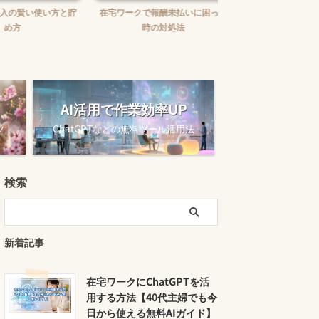
賢い使い方と貯
在宅ワークで報酬未払いに困った
在宅ワークの味方！お
時の対処法
ュニケーションツー
AI活用で作業効率UP
ツ
ChatGPTなどの無料ツール活用法
検索
新着記事
在宅ワークにChatGPTを活
用する方法【40代主婦でも今
日から使える無料AIガイド】