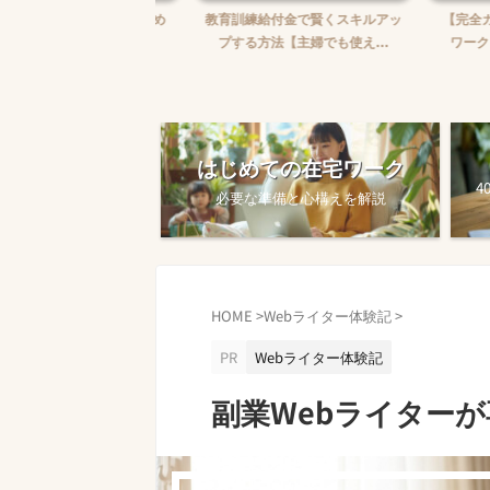
婦がWebライターを始め
教育訓練給付金で賢くスキルアッ
【完全ガイド
【ゼロから月5万...
プする方法【主婦でも使え...
ワークを始め
はじめての在宅ワーク
4
必要な準備と心構えを解説
HOME
>
Webライター体験記
>
PR
Webライター体験記
副業Webライター