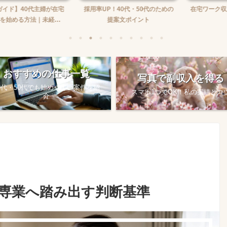
】40代主婦が在宅
採用率UP！40代・50代のための
在宅ワーク収入の
る方法｜未経...
提案文ポイント
め方
おすすめの仕事一覧
写真で副収入を得る
0代・50代でも始めやすい案件を紹
スマホ1つでOK！私の実績とコ
介
が専業へ踏み出す判断基準