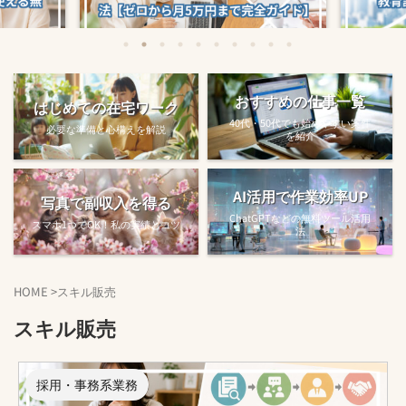
始める方法
教育訓練給付金で賢くスキルアップする
【完全ガ
おすすめの仕事一覧
はじめての在宅ワーク
.
方法【主婦でも使え...
40代・50代でも始めやすい案件
必要な準備と心構えを解説
を紹介
AI活用で作業効率UP
写真で副収入を得る
ChatGPTなどの無料ツール活用
スマホ1つでOK！私の実績とコツ
法
HOME
>
スキル販売
スキル販売
採用・事務系業務