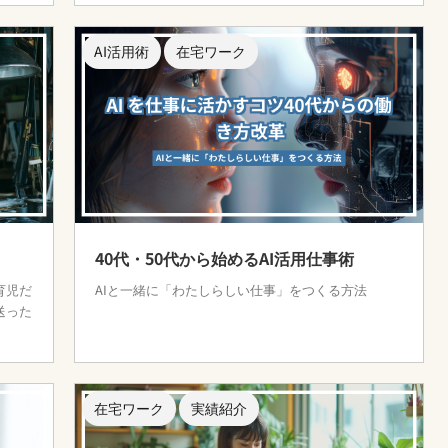
AI活用術
在宅ワーク
40代・50代から始めるAI活用仕事術
育児だ
AIと一緒に「わたしらしい仕事」をつくる方法
送った
在宅ワーク
実績紹介