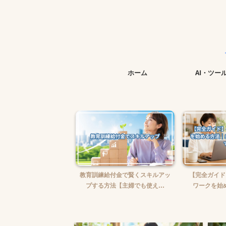
今すぐ始めら
ホーム
AI・ツー
婦がWebライターを始め
教育訓練給付金で賢くスキルアッ
【完全ガイド
【ゼロから月5万...
プする方法【主婦でも使え...
ワークを始め