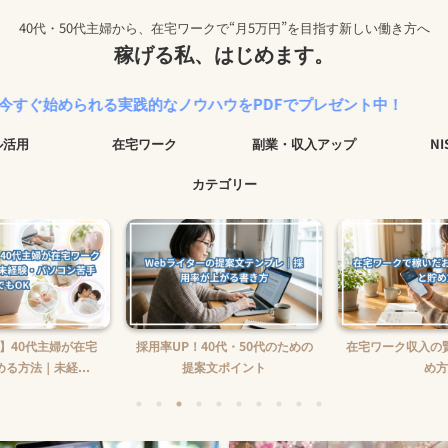
40代・50代主婦から、在宅ワークで“月5万円”を目指す新しい働き方へ
稼げる私、はじめます。
れる実践的なノウハウをPDFでプレゼント中！
ル活用
在宅ワーク
副業・収入アップ
N
カテゴリー
】40代主婦が在宅
採用率UP！40代・50代のための
在宅ワーク収入の
る方法｜未経...
提案文ポイント
め方