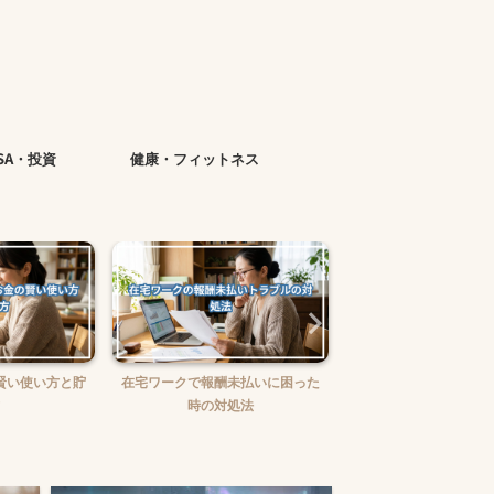
ISA・投資
健康・フィットネス
賢い使い方と貯
在宅ワークで報酬未払いに困った
在宅ワークの味方！お
時の対処法
ュニケーションツー