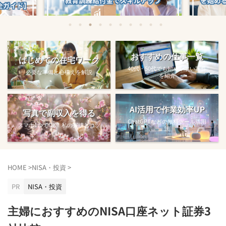
始める方法
教育訓練給付金で賢くスキルアップする
【完全ガ
おすすめの仕事一覧
はじめての在宅ワーク
方法【主婦でも使え...
40代・50代でも始めやすい案件
必要な準備と心構えを解説
を紹介
AI活用で作業効率UP
写真で副収入を得る
ChatGPTなどの無料ツール活用
スマホ1つでOK！私の実績とコツ
法
HOME
>
NISA・投資
>
PR
NISA・投資
主婦におすすめのNISA口座ネット証券3