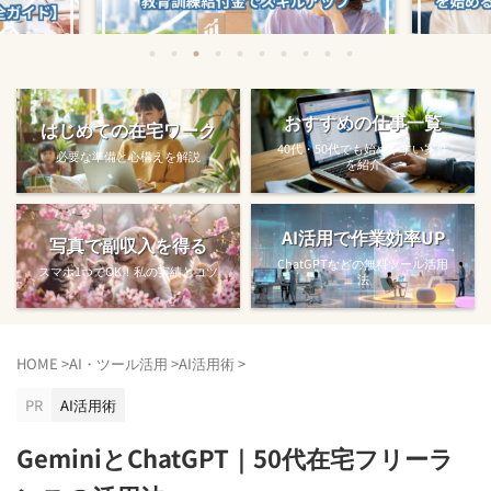
始める方法
教育訓練給付金で賢くスキルアップする
【完全ガ
おすすめの仕事一覧
はじめての在宅ワーク
方法【主婦でも使え...
40代・50代でも始めやすい案件
必要な準備と心構えを解説
を紹介
AI活用で作業効率UP
写真で副収入を得る
ChatGPTなどの無料ツール活用
スマホ1つでOK！私の実績とコツ
法
HOME
>
AI・ツール活用
>
AI活用術
>
PR
AI活用術
GeminiとChatGPT｜50代在宅フリーラ