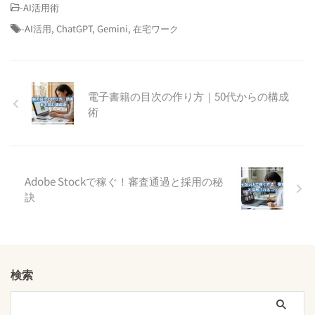
-
AI活用術
-
AI活用
,
ChatGPT
,
Gemini
,
在宅ワーク
電子書籍の目次の作り方｜50代からの構成
術
Adobe Stockで稼ぐ！審査通過と採用の秘
訣
検索