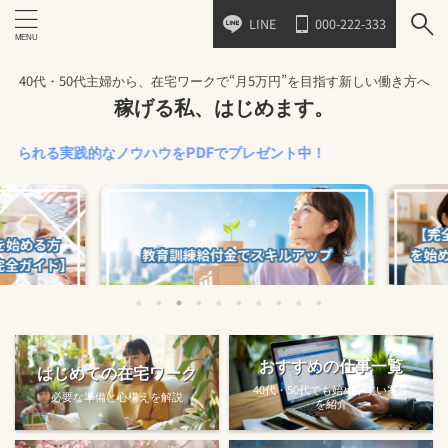
LINE
000-222-333
40代・50代主婦から、在宅ワークで“月5万円”を目指す新しい働き方へ
稼げる私、はじめます。
る実践的なノウハウをPDFでプレゼント中！
始める方法
教育訓練給付金で賢くスキルアップする
【完全ガ
おすすめの仕事一覧
はじめての在宅ワーク
方法【主婦でも使え...
40代・50代でも始めやすい案件
必要な準備と心構えを解説
を紹介