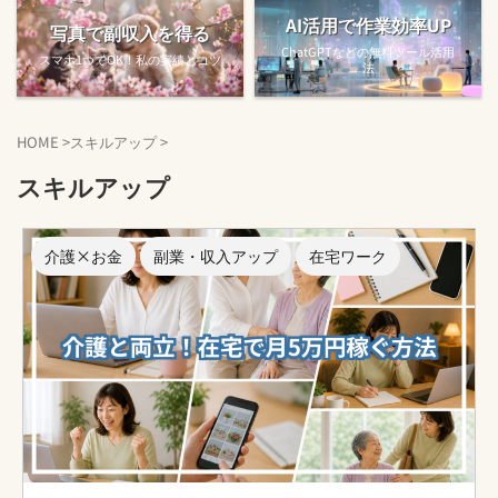
AI活用で作業効率UP
写真で副収入を得る
ChatGPTなどの無料ツール活用
スマホ1つでOK！私の実績とコツ
法
HOME
>
スキルアップ
>
スキルアップ
介護×お金
副業・収入アップ
在宅ワーク