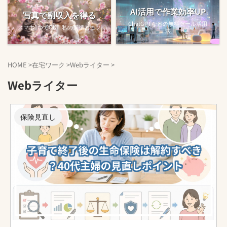
AI活用で作業効率UP
写真で副収入を得る
ChatGPTなどの無料ツール活用
スマホ1つでOK！私の実績とコツ
法
HOME
>
在宅ワーク
>
Webライター
>
Webライター
保険見直し