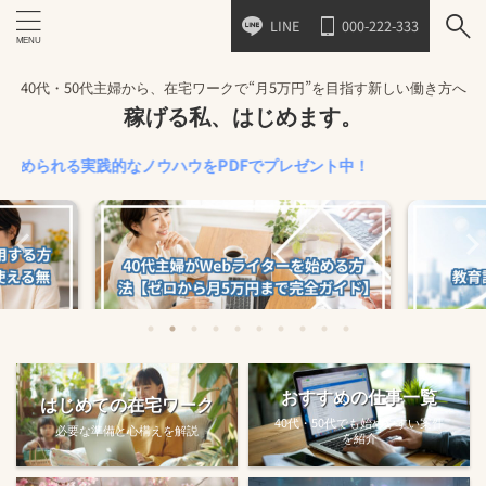
LINE
000-222-333
40代・50代主婦から、在宅ワークで“月5万円”を目指す新しい働き方へ
稼げる私、はじめます。
れる実践的なノウハウをPDFでプレゼント中！
始める方法
教育訓練給付金で賢くスキルアップする
【完全ガ
おすすめの仕事一覧
はじめての在宅ワーク
方法【主婦でも使え...
40代・50代でも始めやすい案件
必要な準備と心構えを解説
を紹介