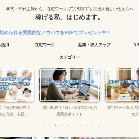
40代・50代主婦から、在宅ワークで“月5万円”を目指す新しい働き方へ
稼げる私、はじめます。
的なノウハウをPDFでプレゼント中！
ル活用
在宅ワーク
副業・収入アップ
N
カテゴリー
】40代主婦が在宅
採用率UP！40代・50代のための
在宅ワーク収入の
る方法｜未経...
提案文ポイント
め方