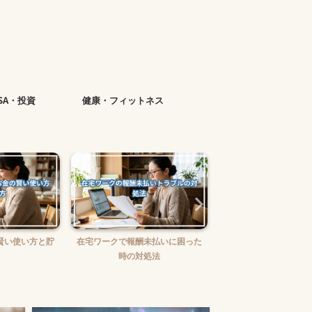
ISA・投資
健康・フィットネス
賢い使い方と貯
在宅ワークで報酬未払いに困った
在宅ワークの味方！お
時の対処法
ュニケーションツー