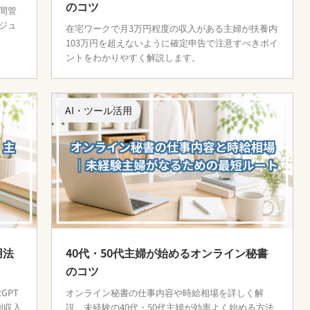
のコツ
間管
ジュ
在宅ワークで月3万円程度の収入がある主婦が扶養内
103万円を超えないように確定申告で注意すべきポイ
ントをわかりやすく解説します。
AI・ツール活用
用法
40代・50代主婦が始めるオンライン秘書
のコツ
GPT
オンライン秘書の仕事内容や時給相場を詳しく解
副収入
説。未経験の40代・50代主婦が効率よく始める方法