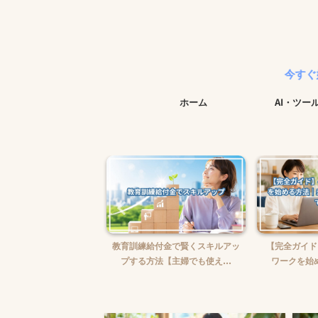
今すぐ始められる実践
ホーム
AI・ツー
婦がWebライターを始め
教育訓練給付金で賢くスキルアッ
【完全ガイド
【ゼロから月5万...
プする方法【主婦でも使え...
ワークを始め