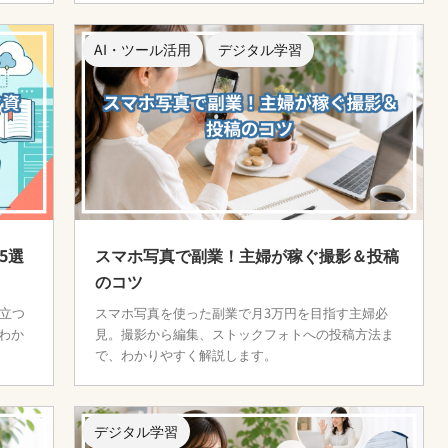
AI・ツール活用
デジタル学習
5選
スマホ写真で副業！主婦が稼ぐ撮影＆投稿
のコツ
立つ
スマホ写真を使った副業で月3万円を目指す主婦必
わか
見。撮影から編集、ストックフォトへの投稿方法ま
で、わかりやすく解説します。
デジタル学習