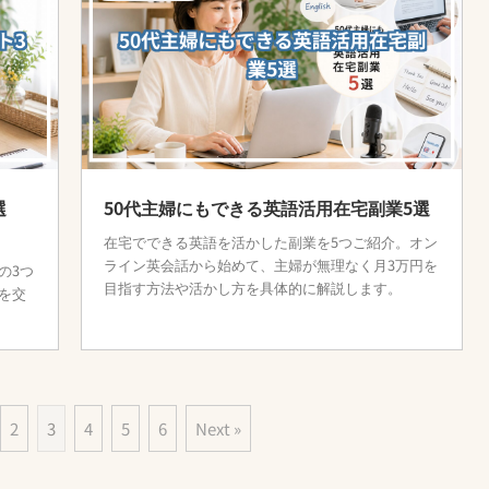
選
50代主婦にもできる英語活用在宅副業5選
在宅でできる英語を活かした副業を5つご紹介。オン
ライン英会話から始めて、主婦が無理なく月3万円を
の3つ
目指す方法や活かし方を具体的に解説します。
を交
2
3
4
5
6
Next »