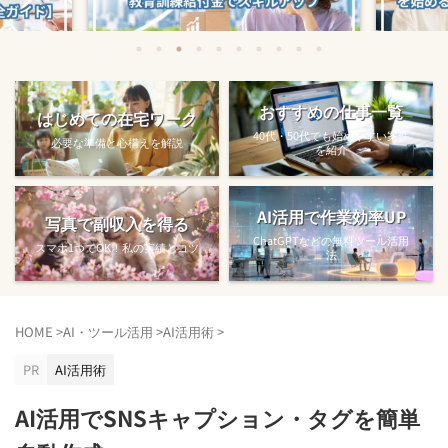
始める方法
教育訓練給付金で賢くスキルアップする
【完全ガ
おすすめの仕事一覧
はじめての在宅ワーク
方法【主婦でも使え...
40代・50代でも始めやすい案件
必要な準備と心構えを解説
を紹介
AI活用で作業効率UP
写真で副収入を得る
ChatGPTなどの無料ツール活用
スマホ1つでOK！私の実績とコツ
法
HOME
>
AI・ツール活用
>
AI活用術
>
PR
AI活用術
AI活用でSNSキャプション・タグを簡単