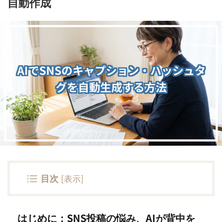
自動作成
目次
[
表示
]
はじめに：SNS投稿の悩み、AIが背中を