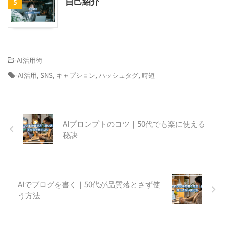
自己紹介
5
-
AI活用術
-
AI活用
,
SNS
,
キャプション
,
ハッシュタグ
,
時短
AIプロンプトのコツ｜50代でも楽に使える
秘訣
AIでブログを書く｜50代が品質落とさず使
う方法