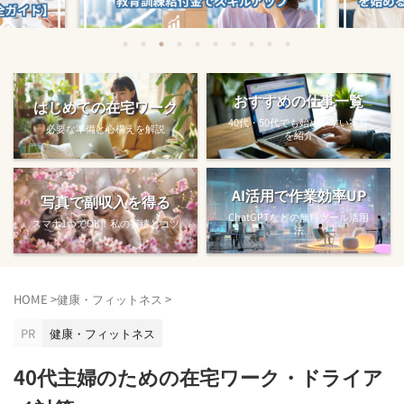
始める方法
教育訓練給付金で賢くスキルアップする
【完全ガ
おすすめの仕事一覧
はじめての在宅ワーク
方法【主婦でも使え...
40代・50代でも始めやすい案件
必要な準備と心構えを解説
を紹介
AI活用で作業効率UP
写真で副収入を得る
ChatGPTなどの無料ツール活用
スマホ1つでOK！私の実績とコツ
法
HOME
>
健康・フィットネス
>
PR
健康・フィットネス
40代主婦のための在宅ワーク・ドライア