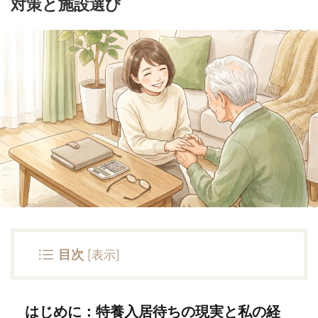
対策と施設選び
目次
[
表示
]
はじめに：特養入居待ちの現実と私の経