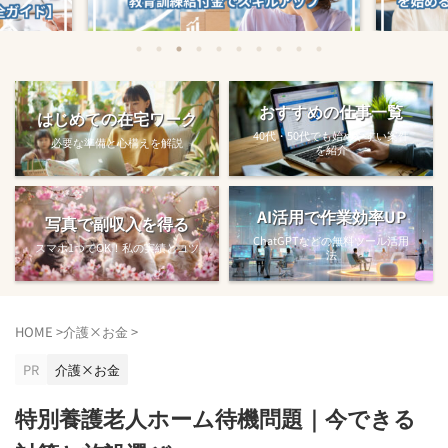
始める方法
教育訓練給付金で賢くスキルアップする
【完全ガ
おすすめの仕事一覧
はじめての在宅ワーク
方法【主婦でも使え...
40代・50代でも始めやすい案件
必要な準備と心構えを解説
を紹介
AI活用で作業効率UP
写真で副収入を得る
ChatGPTなどの無料ツール活用
スマホ1つでOK！私の実績とコツ
法
HOME
>
介護×お金
>
PR
介護×お金
特別養護老人ホーム待機問題｜今できる