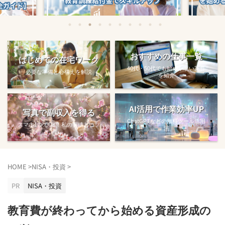
始める方法
教育訓練給付金で賢くスキルアップする
【完全ガ
おすすめの仕事一覧
はじめての在宅ワーク
方法【主婦でも使え...
40代・50代でも始めやすい案件
必要な準備と心構えを解説
を紹介
AI活用で作業効率UP
写真で副収入を得る
ChatGPTなどの無料ツール活用
スマホ1つでOK！私の実績とコツ
法
HOME
>
NISA・投資
>
PR
NISA・投資
教育費が終わってから始める資産形成の