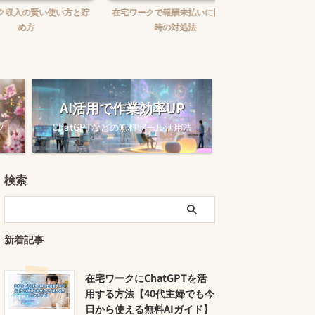
賢い使い方と貯
在宅ワークで報酬未払いに困った
在宅ワークの味方！お
時の対処法
ュニケーションツー
AI活用で作業効率UP
ツ
ChatGPTなどの無料ツール活用法
検索
新着記事
在宅ワークにChatGPTを活
用する方法【40代主婦でも今
日から使える無料AIガイド】