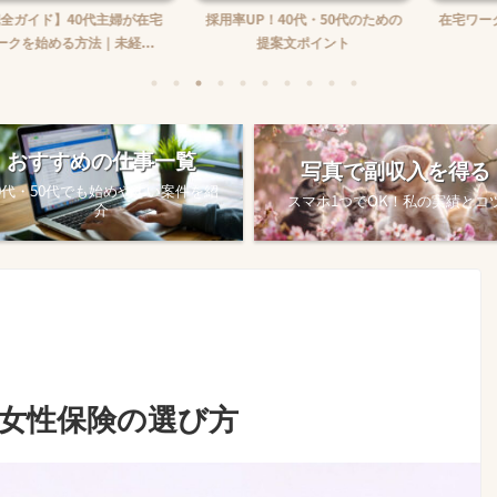
】40代主婦が在宅
採用率UP！40代・50代のための
在宅ワーク収入の
る方法｜未経...
提案文ポイント
め方
おすすめの仕事一覧
写真で副収入を得る
0代・50代でも始めやすい案件を紹
スマホ1つでOK！私の実績とコ
介
き女性保険の選び方