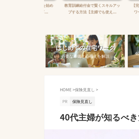
婦がWebライターを始め
教育訓練給付金で賢くスキルアッ
【完全ガイド
【ゼロから月5万...
プする方法【主婦でも使え...
ワークを始め
はじめての在宅ワーク
4
必要な準備と心構えを解説
HOME
>
保険見直し
>
PR
保険見直し
40代主婦が知るべ