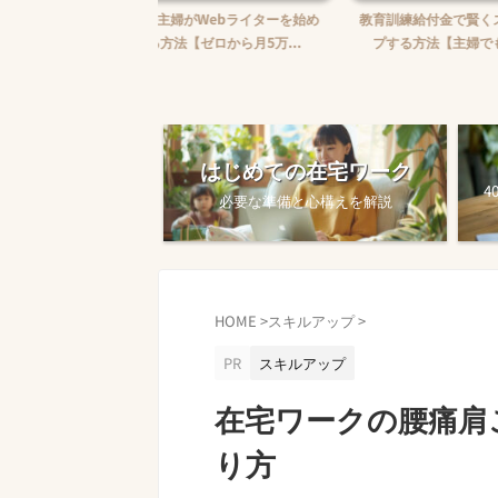
婦がWebライターを始め
教育訓練給付金で賢くスキルアッ
【完全ガイド
【ゼロから月5万...
プする方法【主婦でも使え...
ワークを始め
はじめての在宅ワーク
4
必要な準備と心構えを解説
HOME
>
スキルアップ
>
PR
スキルアップ
在宅ワークの腰痛肩
り方