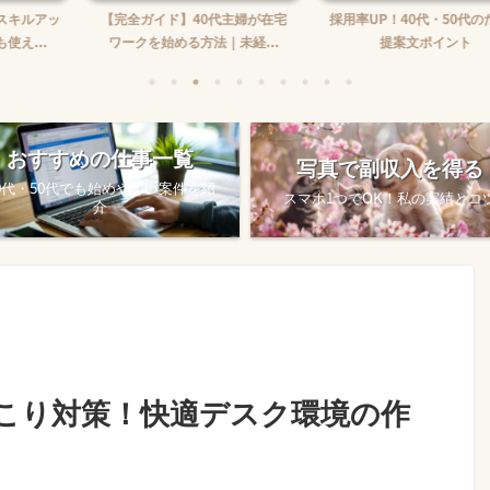
】40代主婦が在宅
採用率UP！40代・50代のための
在宅ワーク収入の
る方法｜未経...
提案文ポイント
め方
おすすめの仕事一覧
写真で副収入を得る
0代・50代でも始めやすい案件を紹
スマホ1つでOK！私の実績とコ
介
こり対策！快適デスク環境の作