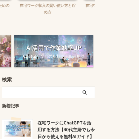
賢い使い方と貯
在宅ワークで報酬未払いに困った
在宅ワークの味方！お
時の対処法
ュニケーションツー
AI活用で作業効率UP
ツ
ChatGPTなどの無料ツール活用法
検索
新着記事
在宅ワークにChatGPTを活
用する方法【40代主婦でも今
日から使える無料AIガイド】