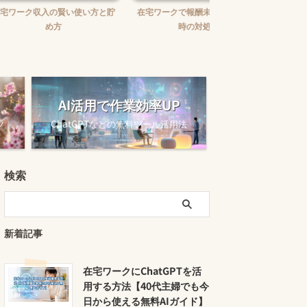
賢い使い方と貯
在宅ワークで報酬未払いに困った
在宅ワークの味方！お
時の対処法
ュニケーションツー
AI活用で作業効率UP
ツ
ChatGPTなどの無料ツール活用法
検索
新着記事
在宅ワークにChatGPTを活
用する方法【40代主婦でも今
日から使える無料AIガイド】