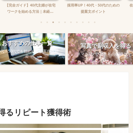
】40代主婦が在宅
採用率UP！40代・50代のための
在宅ワーク収入の
る方法｜未経...
提案文ポイント
め方
おすすめの仕事一覧
写真で副収入を得る
0代・50代でも始めやすい案件を紹
スマホ1つでOK！私の実績とコ
介
得るリピート獲得術