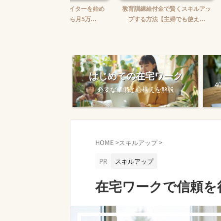
婦がWebライターを始め
教育訓練給付金で賢くスキルアッ
【完全ガイド
【ゼロから月5万...
プする方法【主婦でも使え...
ワークを始め
はじめての在宅ワーク
4
必要な準備と心構えを解説
HOME
>
スキルアップ
>
PR
スキルアップ
在宅ワークで信頼を